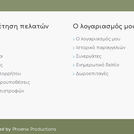
έτηση πελατών
Ο λογαριασμός μο
Ο λογαριασμός μου
Ιστορικό παραγγελιών
ία
Συνεργάτες
ς
Ενημερωτικό δελτίο
Απορρήτου
Δωροεπιταγές
Προϋποθέσεις
Επιστροφών
ed by
Phoenix Productions