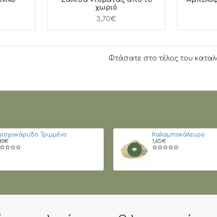
χωριό
3,70€
Φτάσατε στο τέλος του καταλ
οσχοκάρυδο Τριμμένο
Καλαμποκάλευρο
40€
1,65€