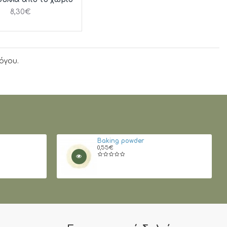
8,30€
όγου.
Baking powder
0,55€