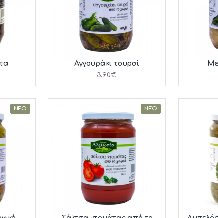
άτα
Αγγουράκι τουρσί
Με
3,90€
ΝΈΟ
ΝΈΟ
νικό
Σάλτσα ντομάτας από το
Αμπελόφ