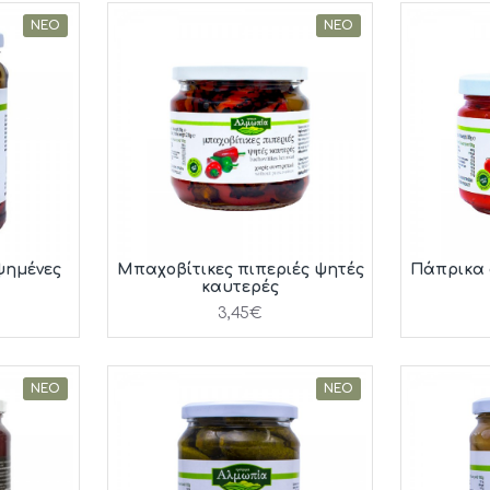
ΝΈΟ
ΝΈΟ
ψημένες
Μπαχοβίτικες πιπεριές ψητές
Πάπρικα 
καυτερές
3,45€
ΝΈΟ
ΝΈΟ