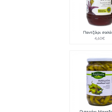
Παντζάρι σαλ
4,60€
Πιπεράκι Μακεδο