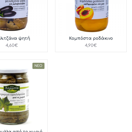
λιτζάνα ψητή
Κομπόστα ροδάκινο
4,60€
4,90€
ΝΈΟ
υλλα από το χωριό