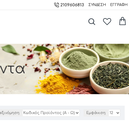
2109606813
ΣΎΝΔΕΣΗ
ΕΓΓΡΑΦΉ
ντα
αξινόμηση:
Εμφάνιση: