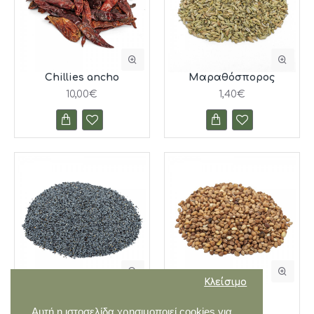
Chillies ancho
Μαραθόσπορος
10,00€
1,40€
Κλείσιμο
Παπαρουνόσπορος
Μαχλεπι
1,80€
2,20€
Αυτή η ιστοσελίδα χρησιμοποιεί cookies για