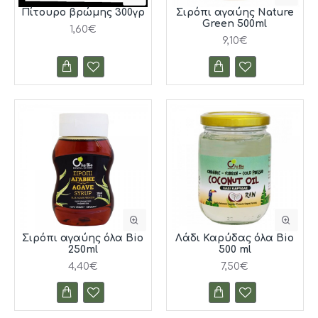
Πίτουρο βρώμης 300γρ
Σιρόπι αγαύης Nature
Green 500ml
1,60€
9,10€
Σιρόπι αγαύης όλα Bio
Λάδι Καρύδας όλα Bio
250ml
500 ml
4,40€
7,50€