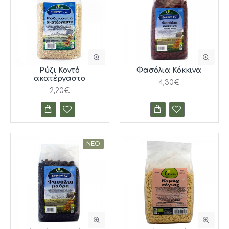
Ρύζι Κοντό
Φασόλια Κόκκινα
ακατέργαστο
4,30€
2,20€
ΝΈΟ