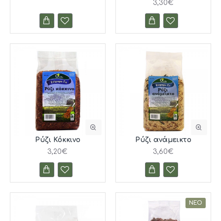
3,30€
Ρύζι Κόκκινο
Ρύζι ανάμεικτο
3,20€
3,60€
ΝΈΟ