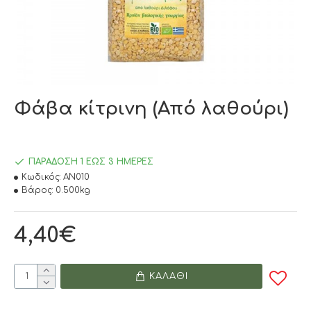
Φάβα κίτρινη (Από λαθούρι)
ΠΑΡΆΔΟΣΗ 1 ΈΩΣ 3 ΗΜΈΡΕΣ
Κωδικός:
AN010
Βάρος:
0.500kg
4,40€
ΚΑΛΆΘΙ