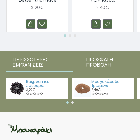
Better than Rice
POP Κινόα
3,20€
2,40€
ΠΕΡΙΣΣΌΤΕΡΕΣ
ΠΡΌΣΦΑΤΗ
ΕΜΦΑΝΊΣΕΙΣ
ΠΡΟΒΟΛΉ
Raspberries -
Μοσχοκάρυδο
Σμέουρα
Τριμμένο
3,20€
2,40€