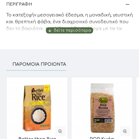
ΠΕΡΙΓΡΑΦΉ
Το κατεξοχήν μεσογειακό έδεσμα, η μοναδική, γευστική
και θρεπτική φάβα, ένα διαχρονικό συνοδευτικό που
δεν το βαριέσαι ποτέ. Ταιριάζει υπέροχα με τα τα
θαλασσινά και μπορεί να καταναλωθεί και ως κυρίως,
με αρκετό ελαιόλαδο, κρεμμυδάκι -καραμελωμένο
κατά προτίμηση- και ψωμί.
ΠΑΡΌΜΟΙΑ ΠΡΟΙΌΝΤΑ