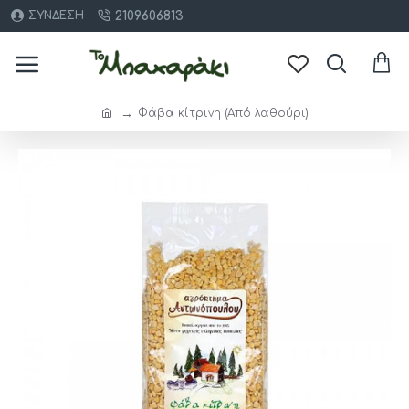
2109606813
ΣΎΝΔΕΣΗ
Φάβα κίτρινη (Από λαθούρι)