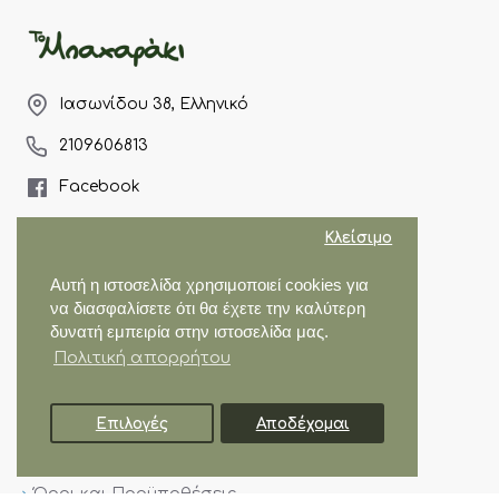
Ιασωνίδου 38, Ελληνικό
2109606813
Facebook
Instagram
Κλείσιμο
Εξυπηρέτηση πελατών
Αυτή η ιστοσελίδα χρησιμοποιεί cookies για
να διασφαλίσετε ότι θα έχετε την καλύτερη
δυνατή εμπειρία στην ιστοσελίδα μας.
Η εταιρεία
Πολιτική απορρήτου
Αποστολές
Επικοινωνία
Επιλογές
Αποδέχομαι
Επιστροφές
ΦΊΛΤΡΑ
Πολιτική Απορρήτου
Όροι και Προϋποθέσεις