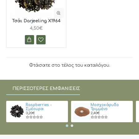
Τσάι Darjeeling Χ1964
4,50€
Φτάσατε στο τέλος του καταλόγου.
ΠΕΡΙΣΣΌΤΕΡΕΣ ΕΜΦΑΝΊΣΕΙΣ
Raspberries -
Μοσχοκάρυδο
Σμέουρα
Τριμμένο
3,20€
2,40€