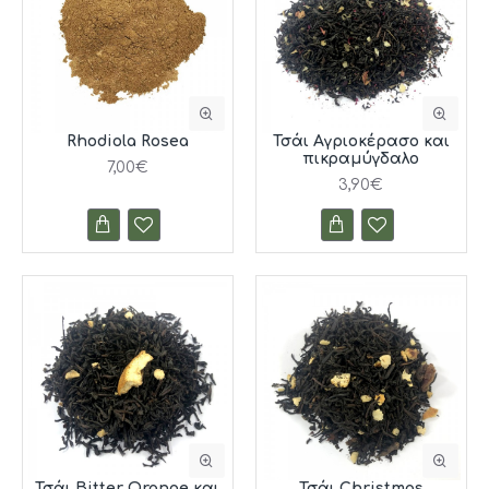
Rhodiola Rosea
Τσάι Αγριοκέρασο και
πικραμύγδαλο
7,00€
3,90€
Τσάι Bitter Orange και
Τσάι Christmas