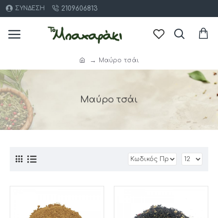
2109606813
ΣΎΝΔΕΣΗ
Μαύρο τσάι
Μαύρο τσάι