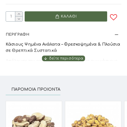
ΚΑΛΆΘΙ
ΠΕΡΙΓΡΑΦΉ
Κάσιους Ψημένα Ανάλατα – Φρεσκοψημένα & Πλούσια
σε Θρεπτικά Συστατικά
Απόλαυσε την απαλή, βουτυρένια γεύση των κάσιους,
ψημένων χωρίς προσθήκη αλατιού. Επιλέγουμε μόνο
καρπούς ανώτερης ποιότητας, που ψήνονται
καθημερινά ώστε να διατηρούν το άρωμα, τη γεύση
και όλα τα θρεπτικά τους συστατικά. Ιδανικά για
ΠΑΡΌΜΟΙΑ ΠΡΟΙΌΝΤΑ
υγιεινή διατροφή, σνακ ή μαγείρεμα.
Γιατί να τα επιλέξεις:
Πρώτης ποιότητας κάσιους
Φρεσκοψημένα για μέγιστη γεύση και άρωμα