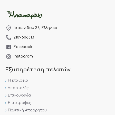
Σάκχαρα: 5,9 g
Φυτικές ίνες: 3,3 g
Νάτριο: 12 mg
Ιασωνίδου 38, Ελληνικό
2109606813
Facebook
Instagram
Εξυπηρέτηση πελατών
Η εταιρεία
Αποστολές
Επικοινωνία
Επιστροφές
Πολιτική Απορρήτου