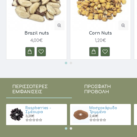
Πλούσια σε καλά λιπαρά, φυτικές πρωτεΐνες και
μαγνήσιο
Ιδανικά για υγιεινό σνακ ή συνταγές
Brazil nuts
Corn Nuts
Κατάλληλα για vegan & vegetarian
4,00€
1,20€
Διατροφική αξία ανά 100g (μέσος όρος):
Ενέργεια: 553 kcal
Πρωτεΐνη: 18,2 g
ΠΕΡΙΣΣΌΤΕΡΕΣ
ΠΡΌΣΦΑΤΗ
Ολικά λιπαρά: 43,9 g
ΕΜΦΑΝΊΣΕΙΣ
ΠΡΟΒΟΛΉ
Κορεσμένα: 7,8 g
Raspberries -
Μοσχοκάρυδο
Μονοακόρεστα: 23,8 g
Σμέουρα
Τριμμένο
3,20€
2,40€
Πολυακόρεστα: 7,8 g
Υδατάνθρακες: 30,2 g