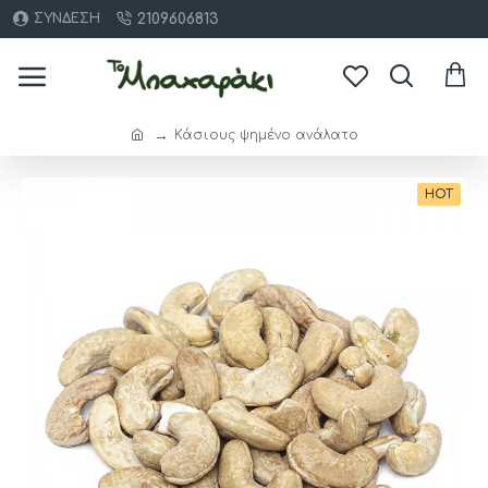
2109606813
ΣΎΝΔΕΣΗ
Κάσιους ψημένο ανάλατο
HOT