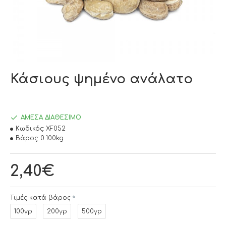
Κάσιους ψημένο ανάλατο
ΆΜΕΣΑ ΔΙΑΘΈΣΙΜΟ
Κωδικός:
XF052
Βάρος:
0.100kg
2,40€
Τιμές κατά βάρος
100γρ
200γρ
500γρ