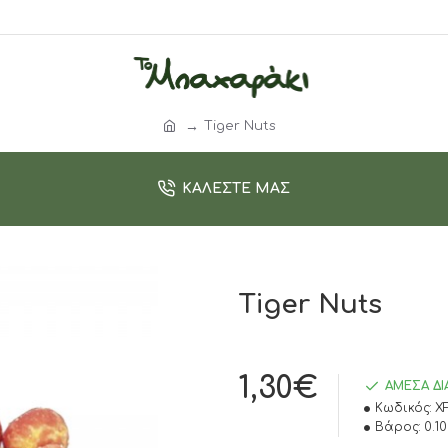
Τiger Nuts
ΚΑΛΈΣΤΕ ΜΑΣ
Τiger Nuts
1,30€
ΆΜΕΣΑ Δ
Κωδικός:
X
Βάρος:
0.1