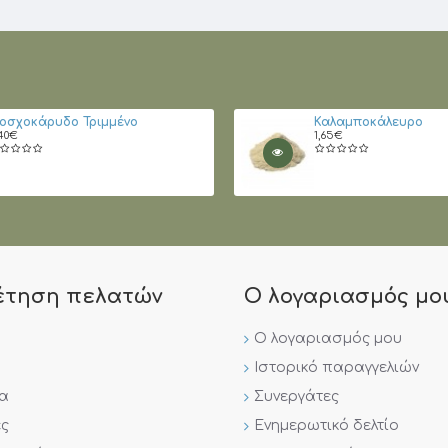
οσχοκάρυδο Τριμμένο
Καλαμποκάλευρο
40€
1,65€
έτηση πελατών
Ο λογαριασμός μο
Ο λογαριασμός μου
Ιστορικό παραγγελιών
ία
Συνεργάτες
ς
Ενημερωτικό δελτίο