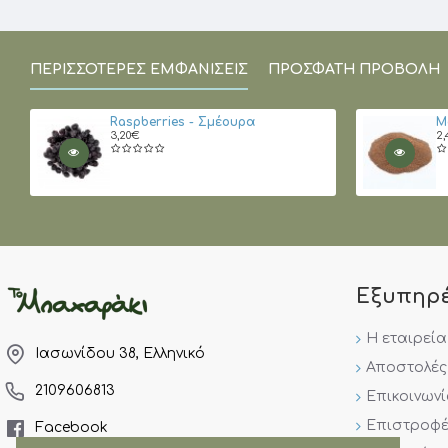
ΠΕΡΙΣΣΌΤΕΡΕΣ ΕΜΦΑΝΊΣΕΙΣ
ΠΡΌΣΦΑΤΗ ΠΡΟΒΟΛΉ
Raspberries - Σμέουρα
Μ
3,20€
2,
Εξυπηρ
Η εταιρεία
Ιασωνίδου 38, Ελληνικό
Αποστολές
2109606813
Επικοινων
Επιστροφέ
Facebook