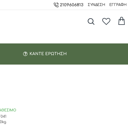
2109606813
ΣΎΝΔΕΣΗ
ΕΓΓΡΑΦΉ
ΚΆΝΤΕ ΕΡΏΤΗΣΗ
ΙΑΘΈΣΙΜΟ
F041
00kg