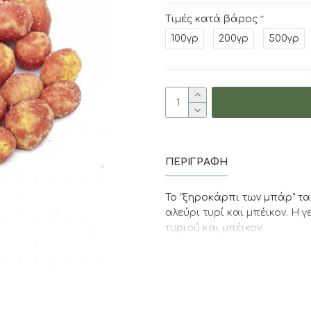
Τιμές κατά βάρος
100γρ
200γρ
500γρ
ΠΕΡΙΓΡΑΦΉ
Το "ξηροκάρπι των μπάρ" τα 
αλεύρι τυρί και μπέικον. Η 
τυριού και μπέικον.